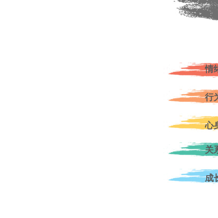
情
行
心
关
成